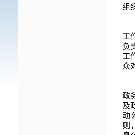
组
工
负
工
众
政
及
动
则