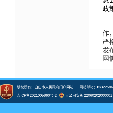
息
政
作
严
发
网
秘