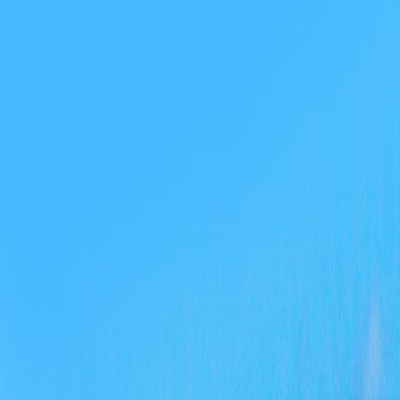
管
运
信
开
变