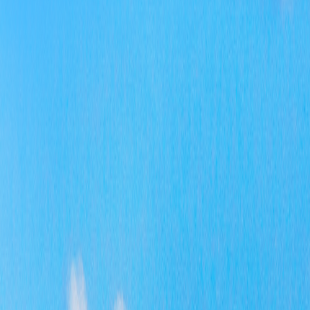
协
政
工
的