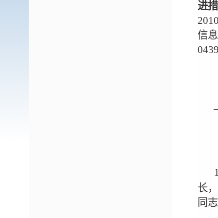
进
20
信
043
长
同志