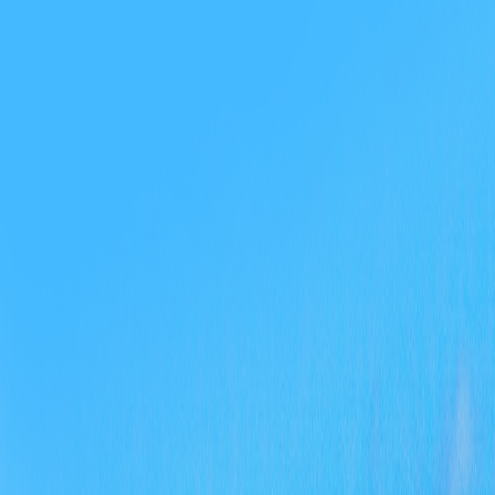
作
式
好
四
关
训