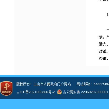
录。
活力
改革
查询
和旅
基层
录，