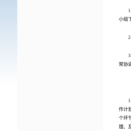
1、
小组
2、
3、
常协
（二
1、
作计
个环
理、