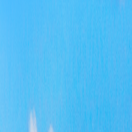
制还
善，
下一
第一
政务
第二
家法
府信
解决
第三