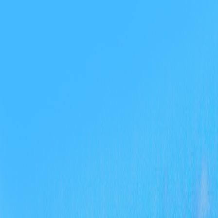
定
示
短
达
线
事
“