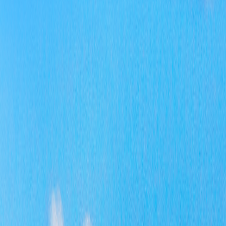
动
做
要
少