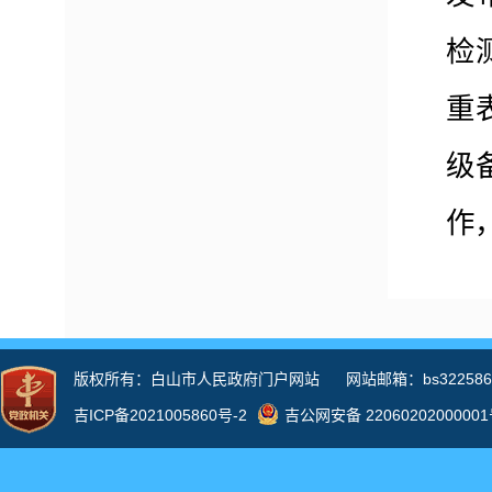
检
重
级
作
请
申
事