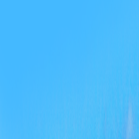
主决
2、
3、
政务
4、
5、