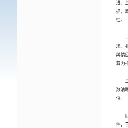
进、
抓，
性。
求
，
舆情
着力
数清
位。
件，