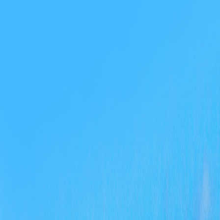
的效
（五
责任
发现
见，
四
2
距。
整理
上政
作的