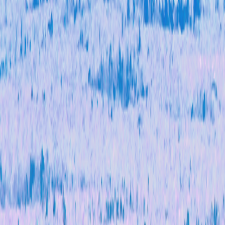
度办
理结
果