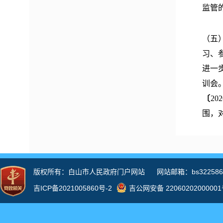
监管
（五
习、
进一
训会
〔
202
围，
二、
第二