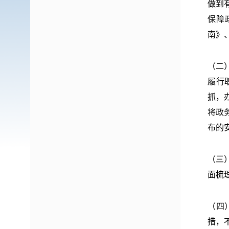
做到
保障
南》
（二
履行
抓，
将政
布的
（三
面梳
（四
措，