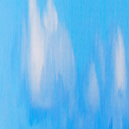
（本
加第
项之
请数