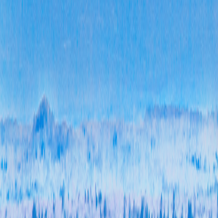
三、
本年
度办
理结
果