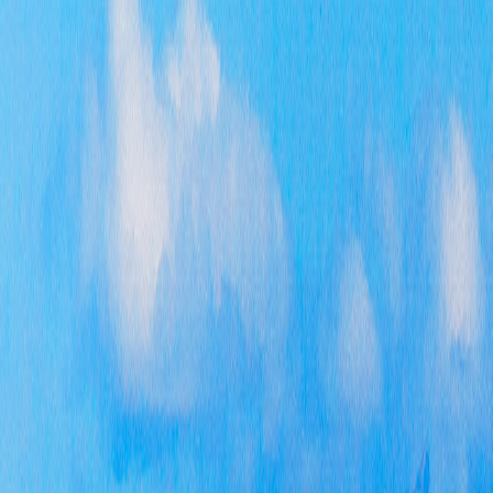
息
公
在
生
市