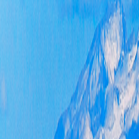
公
审
公
加
度
各
家
目