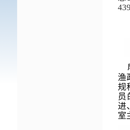
43
渔
规
员
进
室