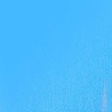
各
议
用
量
用
公
理
的
河
纳
护
作
天
完