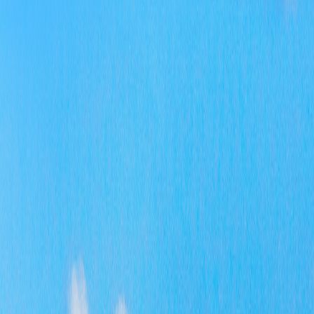
支
江
根
指
的
公
（