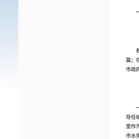
篇；
市政
导任
室作
市水