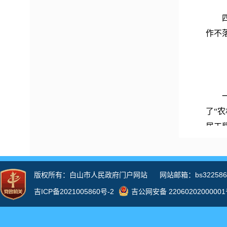
四是
作不
一是
了
“
居工
调查
施落
二
极推
3.3