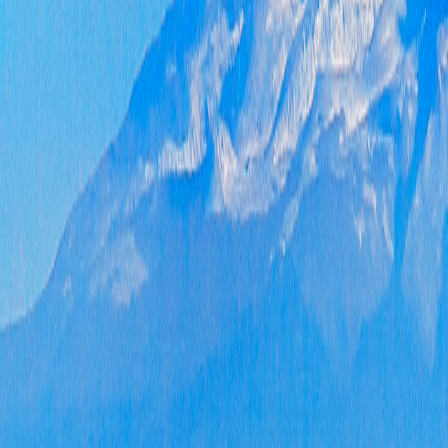
三
三
一
《
神
信
分
一
二
理
和