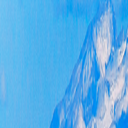
的
的
事
二
我
级
一
二