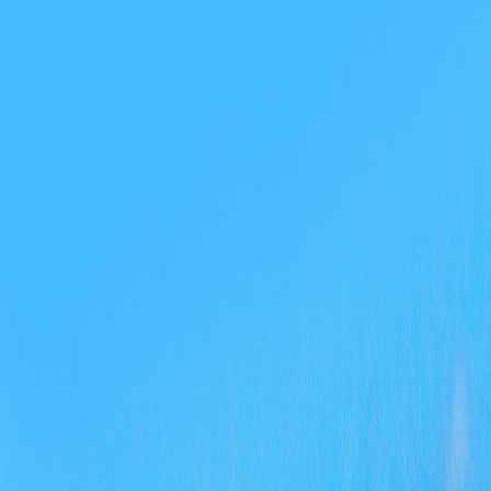
条
性
划
数
2
1
条
《
13
息
9
布
了
（
一