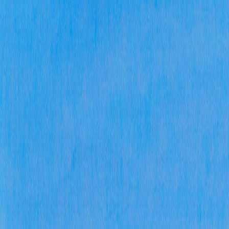
动
中
站
三
和
展