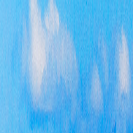
（
的
信
（
我
（