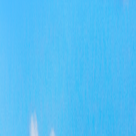
全
长
信
息
置
二
作
办
位
把
通
责