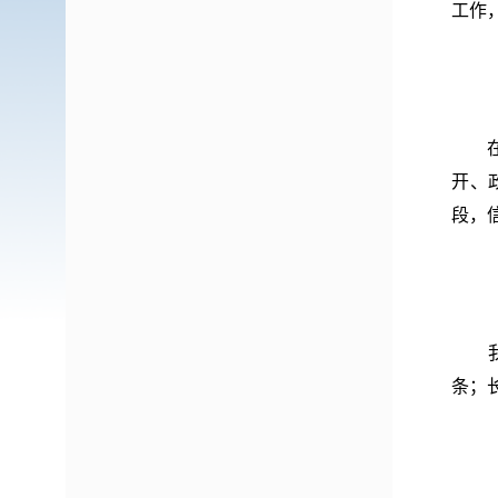
工作
（一
在市
开、
段，
（二
我办
条；
（三