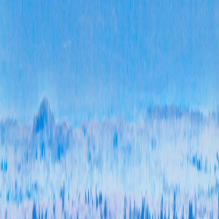
三、
本年
度办
理结
果