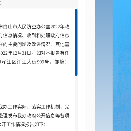
数：
布
白山市人民防空办公室
202
2
年政
府信息情况、收到和处理政府信息
在的主要问题及改进情况、其他需
202
2
年
12
月
31
日。如对本报告有任
市浑江区浑江大街
999
号，邮编：
我办工作实际，落实工作机制，完
整理发布我办政府公开信息等各项
公开工作情况报告如下：