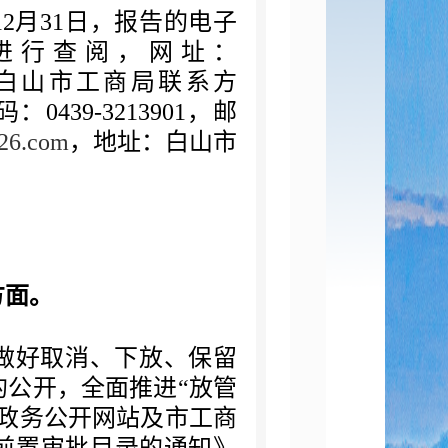
12
月
31
日，
报告的电子
进行查阅，
网址：
白山市工商局联系方
码：
0439-3213901
，邮
26.com
，地址：白山市
方面。
做好取消、下放、保留
的公开，全面推进
“
放管
政务公开网站及市工商