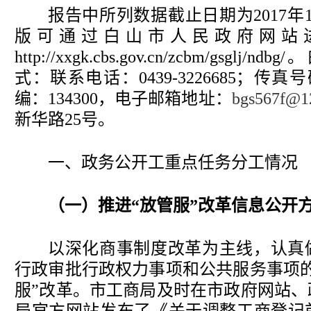
报告中所列数据截止日期为
2017
年
版可通过白山市人民政府网站
http://xxgk.cbs.gov.cn/zcbm/gsglj/ndbg/
。
式：联系电话：
0439-3226685
；传真号
编：
134300
，电子邮箱地址：
bgs567f@1
新华路
25
号。
一、政务公开工重点任务分工情况
（一）推进“放管服”改革信息公开
以深化商事制度改革为主线，认真
行政审批行政权力事项和公共服务事项
服
”
改革。市工商局及时在市政府网站、