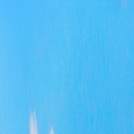
省
日
公
市
质
门
于
全
新