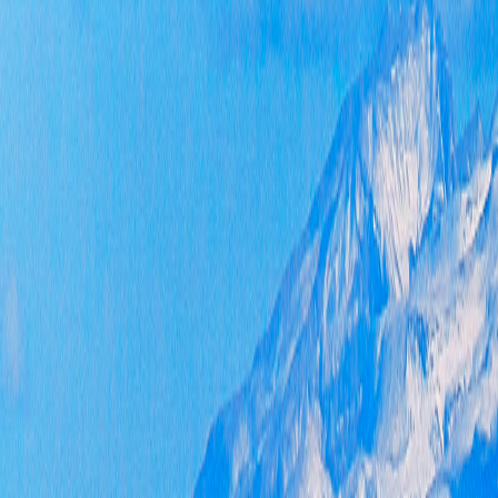
营
收
费
务
诉
议