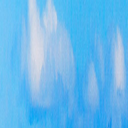
南
式
真
01
政
号
费