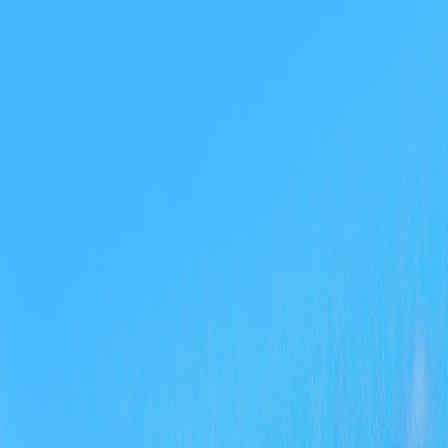
传
形
行
承
会
体
进
系
法