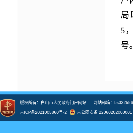
户
局
5
号
织
加
精
成