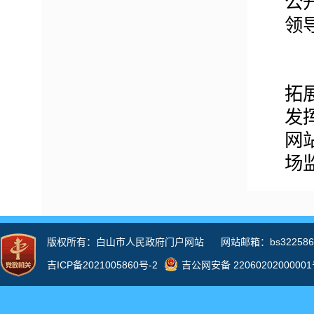
公
领
拓
发
网
场
林
站
公
政
年
作