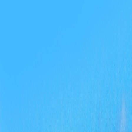
全
例
开
录
开
查
密