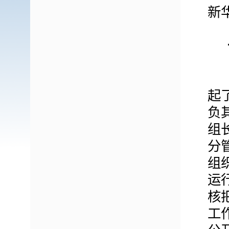
新
起
负
组
分
组
运
核
工