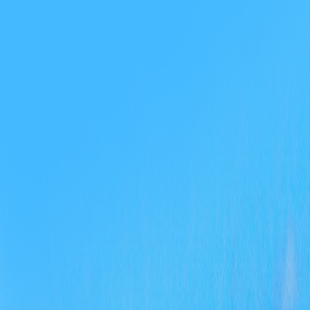
本局
完整
3．
从方
息公
方便
全文
效率