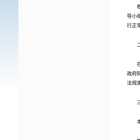
根据
导小
行正
二、
在主
政府
法规
三、
本局