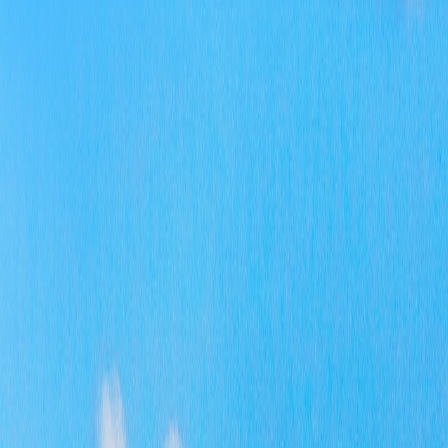
导小
关政
公开
记录
开年
公开
导小
总之
存在
高，