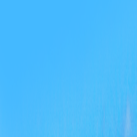
否真
过各
采取
追究
期整
后仍
或严
四、
一是
格按
目和
定。