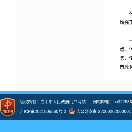
在公
增强
一是
点、
务，
市政
丰富
力、
告等
开。
公众
企沟
设总