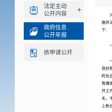
法定主动
公开内容
20
施办
政府信息
下：
公开年报
一、
依申请公开
一是
良好
的长
畏难
开工
夫，
上新