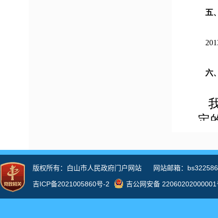
五
20
六
我
定
现
政
拓
研
息
调