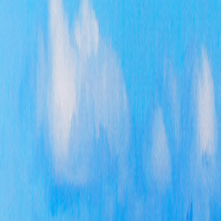
第
强对
好、
第
法规
信息
决群
第
的举
影响
第