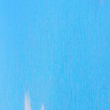
五
20
六
2
存
时
开
四
服
着