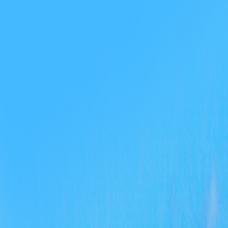
20
0%
务。
0个
三
我局
信息
四
20