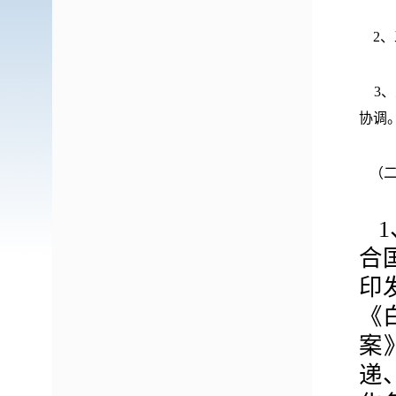
2
3
协调
（
1
合
印
《
案
递