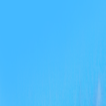
强；
布、
会，
才队
层细
化规
媒体
与政
动解