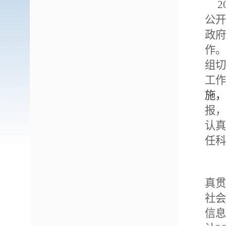
20
公开
政府
作。
组切
工作
施，
报，
认真
任科
真贯
社会
信息