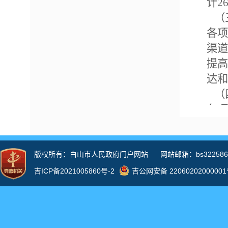
计
2
（
各项
渠道
提高
达和
（
各项
式，
平。
容，
等方
法规