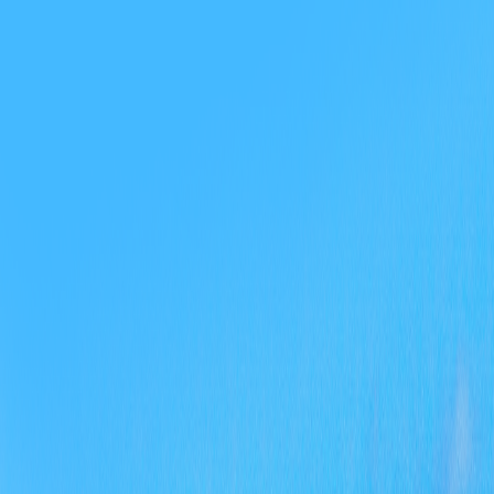
中
的
息
确
申
综
字
应
息