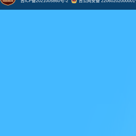
民
除
写
表