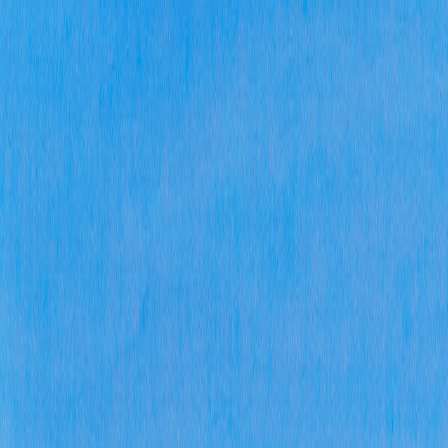
三、
本年
度办
理结
果