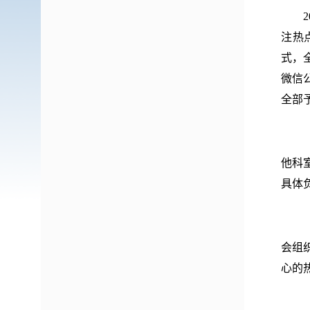
20
注热
式，
微信
全部
（一
他科
具体
（二
会组
心的