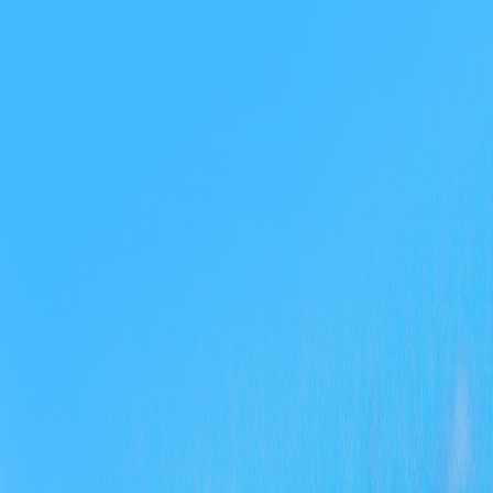
（6
（三
在市
（四
文件
共查
三、
我局