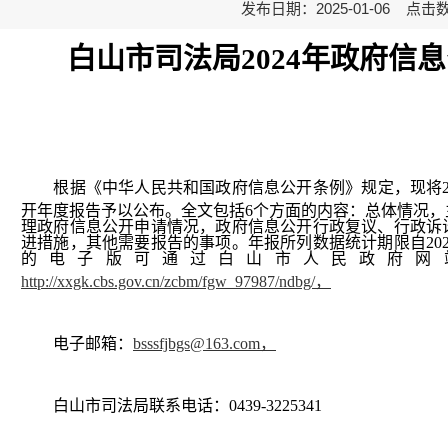
发布日期：2025-01-06 点击
白山市司法局
20
2
4
年政府信息
根据《中华人民共和国政府信息公开条例》规定，现将
开年度报告予以公布。全文包括
6个方面的内容：
总体情况
，
理政府信息公开申请情况，政府信息公开行政复议、行政诉
进
措施
，其他需要报告的事项。年报所列数据统计期限自
20
的电子版可通过白山市人民政府网
http://xxgk.cbs.gov.cn/zcbm/fgw_97987/ndbg/，
电子邮箱：
bsssfjbgs@163.com，
白山市司法局联系电话：
0439-3225341