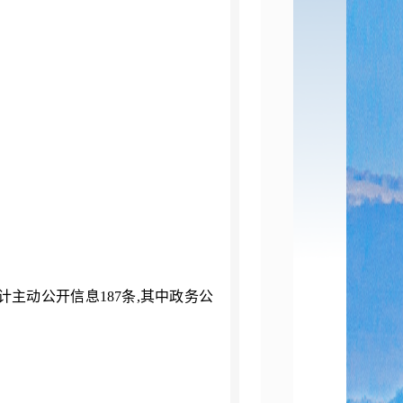
计
主动公开信息
187
条
,
其中
政务公