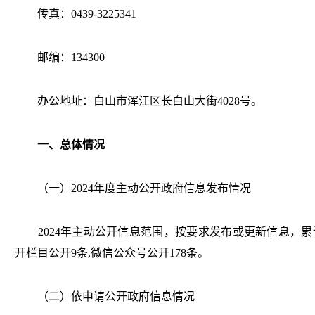
传真：
0439-3225341
邮编：
134300
办公地址：白山市浑江区长白山大街
4028号。
一、总体情况
（一）20
2
4
年
度主动公开政府
信息发布情况
202
4
年
主动公开信息
范围，按要求发布或更新信息，累
开栏目公开
9
条
,微信公众号公开
178
条。
（二）依申请公开政府信息情况