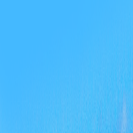
进
审
项
项
行
府
管
张