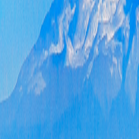
完
能
的
防
重
保
理
保
学