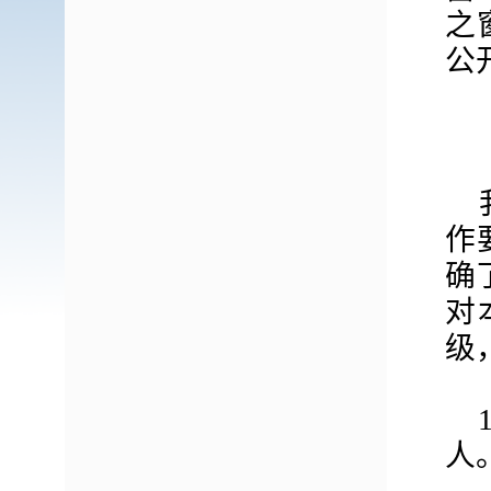
之
公
作
确
对
级
1
人