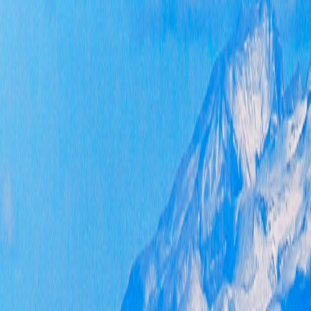
协
作
规
是
与
存
实