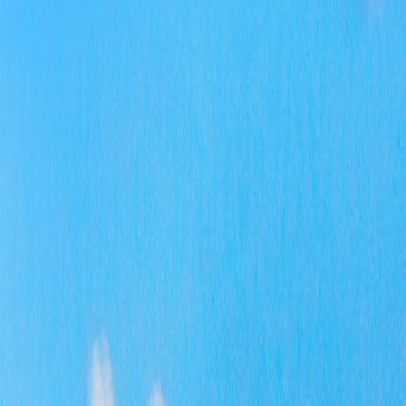
要
项
局
和
组