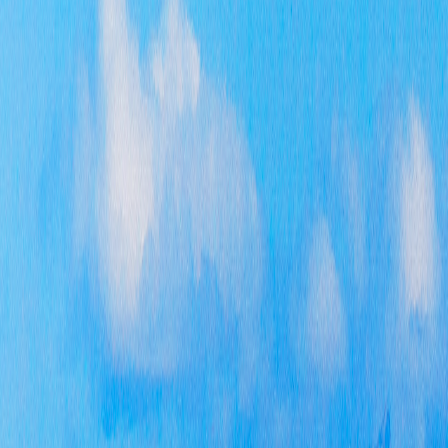
分
信
性
导
表
季
信
《