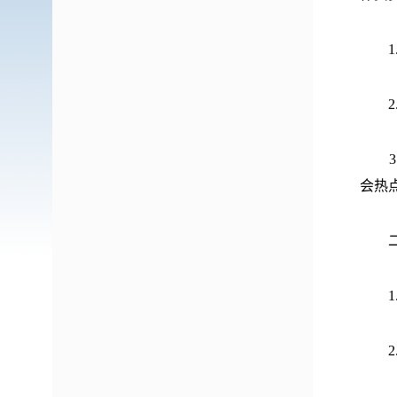
1
2
3
会热
二、
1
2