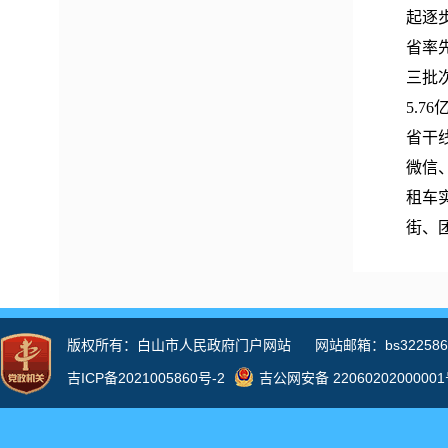
起逐
省率
三批
5.
省干
微信
租车
街、
亭，
3.
政、
府门
容。