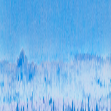
一是
容广
息联
的及
识，
丰富