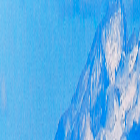
存在
策公
多，
面，
改进
项，
公开
开，
的质
多种
三要
府信
养。