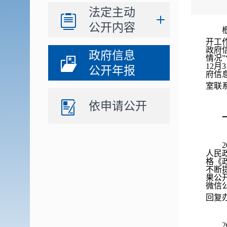
法定主动
公开内容
开工
政府
政府信息
情况”
12
公开年报
府信
室联系
依申请公开
一
20
人民
格《
不断
果公
微信公
回复
20