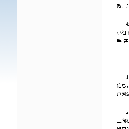
政，
我局
小组
手”
（二
1、
信息
户网
2、
上向