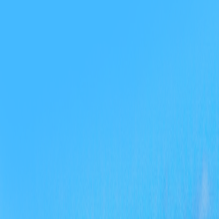
批事
乡、
发送
开制
二、
（一
例》
栏及
（二
（三