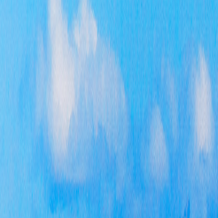
六、
一是
等。
七、
（一
导。
（二
公。
（三
的工