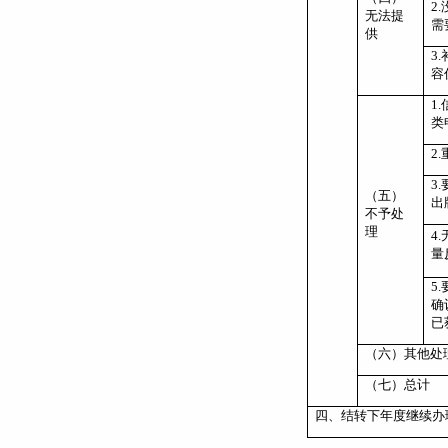
2.
无法提
需
供
3.
容
1.
类
2.
3.
（五）
出
不予处
理
4.
量
5.
确
已
（六）其他处
（七）总计
四、结转下年度继续办