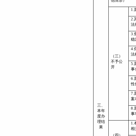
他情形）
1.
2.
法
3.
稳
4.
法
（三）
不予公
5.
开
事
6.
性
7.
案
三、
8.
本年
事
度办
理结
1.
果
相
（四）