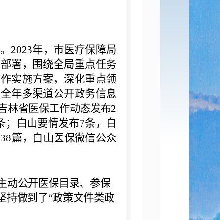
况。
202
3
年，市医疗保障局
策部署，围绕全局重点任务
工作实施方案，深化重点领
，全年多渠道公开政务信息
吉林省医保工作动态发布
2
条；
白山要情发布
7条，
白
布
38篇，
白山医保微信公众
主动公开医保目录、参保
坚持做到了
“政策文件类政