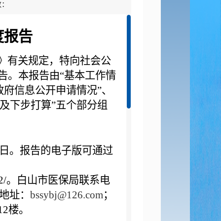
数：
度报告
》有关规定，特向社会公
告。本报告由
“基本工作情
政府信息公开申请情况”、
题及
下步打算
”五个部分组
31日。报告的电子版可通过
xgkndbg22/。白山市医保局联系电
箱地址：
bssybj@126.com
；
号12楼。