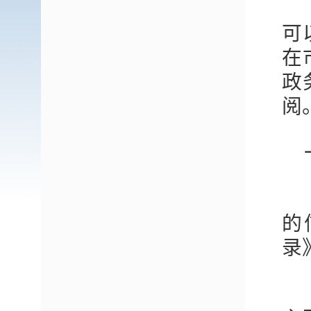
可
在
政
阅
的
录