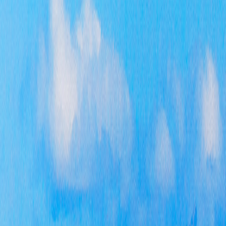
申
者
并
要
息
息