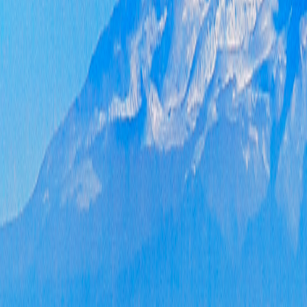
式
例
说
政
的
政
名