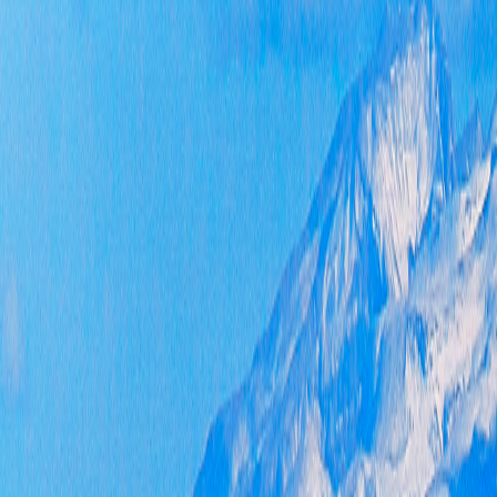
件
处
能
分
作
获
政