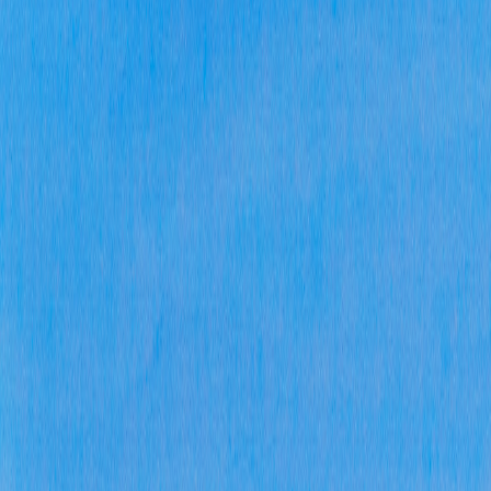
作
告
信
定
办
费
规