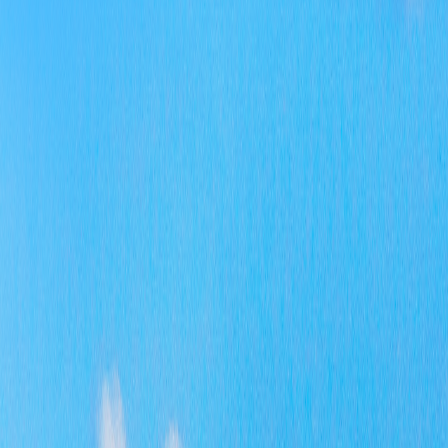
请
收
申
注
请
提
信
书