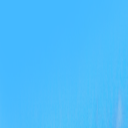
《
表
中
描
的
定