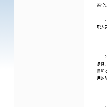
实”
2、
职人员
（二
20
条例
目和
用的
（三