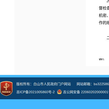
20
督检
机密
作的
二、
（一
窗）
查阅
（二
三、