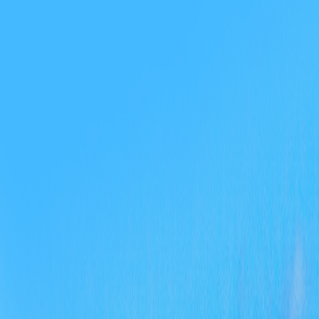
六
一些
目管
工作
七、
20
务公
距，
建行
论监