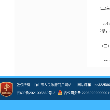
(二
20
2条
（三
20
为政
关，
尽到
件件
（四